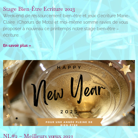
Stage Bien-Être Ecriture 2023
Week-end de ressourcement bien-être et jeux d’écriture Marie-
Claire (Chœurs de Mots) et moi-même somme ravies de vous
proposer à nouveau ce printemps notre stage bien-être –
écriture.
En savoir plus »
NL#2 – Meilleurs vœux 2023