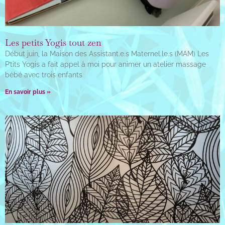
Les petits Yogis tout zen
Début juin, la Maison des Assistant.e.s Maternel.le.s (MAM) Les
P’tits Yogis a fait appel à moi pour animer un atelier massage
bébé avec trois enfants
En savoir plus »