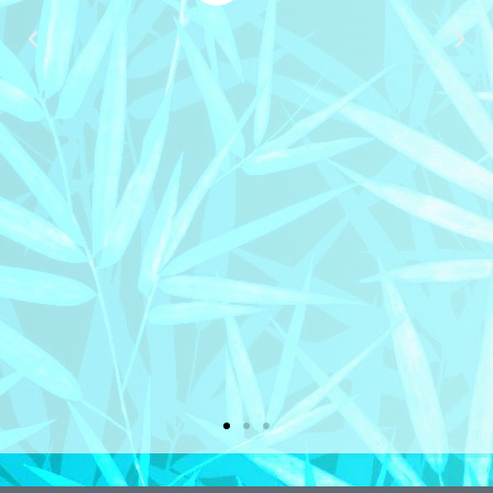
concerne le massage, tout était
parfait car Aline sait parfaitement
adapter la pression adéquate sur le
corps + la petite musique
d'ambiance. Nous avons tellement
aimé le moment que nous avons pris
un abonnement 6h de massages ! A
très vite Aline et encore merci ! J&C
Jérémy D