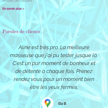
feuilles de calques
En savoir plus »
Paroles de clients
Ma femme et moi sommes allés ce
jour nous faire masser chez Aline et
nous avons adoré ce moment ! Nous
avons opté pour un massage
relaxant chacun de 60min et c'était
top ! La relaxation commence dès
que nous arrivons avec l'accueil
doux et apaisant d'Aline. En ce qui